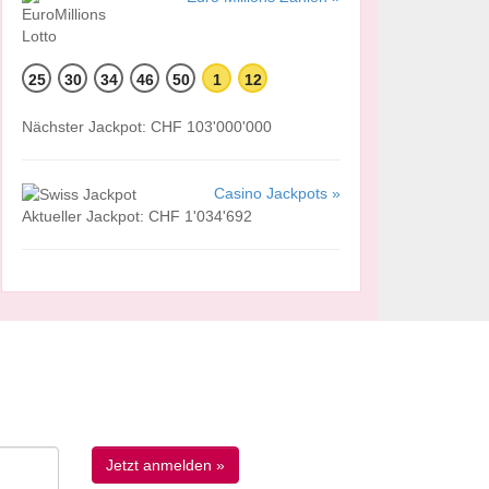
25
30
34
46
50
1
12
Nächster Jackpot: CHF 103'000'000
Casino Jackpots »
Aktueller Jackpot: CHF 1'034'692