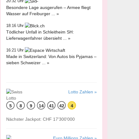
20:32 Uhr
Besondere Lage ausgerufen – Armee fliegt
Wasser auf Freiburger ... »
18:16 Uhr
Tödlicher Unfall in Schleitheim SH:
Lieferwagenfahrer übersieht ... »
16:21 Uhr
Made in Switzerland: Von Autos bis Pyjamas –
sieben Schweizer ... »
Lotto Zahlen »
5
8
9
14
41
42
4
Nächster Jackpot: CHF 17'300'000
Euro Millions Zahlen »