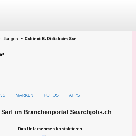
ittlungen
Cabinet E. Didisheim Sàrl
ne
WS
MARKEN
FOTOS
APPS
m Sàrl im Branchen­portal Searchjobs.ch
Das Unternehmen kontaktieren