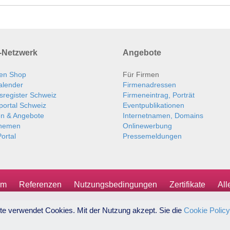
Netzwerk
Angebote
en Shop
Für Firmen
alender
Firmenadressen
sregister Schweiz
Firmeneintrag, Porträt
portal Schweiz
Eventpublikationen
en & Angebote
Internetnamen, Domains
themen
Onlinewerbung
ortal
Pressemeldungen
um
Referenzen
Nutzungsbedingungen
Zertifikate
Al
te verwendet Cookies. Mit der Nutzung akzept. Sie die
Cookie Policy