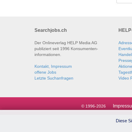
Searchjobs.ch
HELP-
Der Onlineverlag HELP Media AG
Adress
publiziert seit 1996 Konsumenten­
Eventk
informationen.
Handel
Presse
Kontakt, Impressum
Aktion
offene Jobs
Tages
Letzte Suchanfragen
Video P
Impress
© 1996-2026
Diese Si