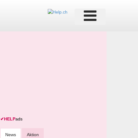
✔
HELP
ads
News
Aktion