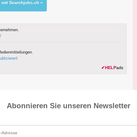
mit Searchjobs.ch »
ternehmen.
!
edienmitteilungen.
ublizieren!
✔
HELP
ads
Abonnieren Sie unseren News­letter