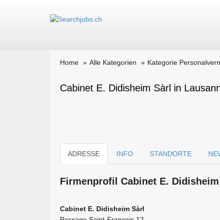
Home
Alle Kategorien
Kategorie Personalverm
Cabinet E. Didisheim Sàrl in Lausan
ADRESSE
INFO
STANDORTE
NE
Firmen­profil Cabinet E. Didishei
Cabinet E. Didisheim Sàrl
Passage Saint-François 12