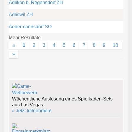
Adlikon b. Regensdorf ZH
Adliswil ZH
Aedermannsdorf SO
Mehr Resultate
«
1
2
3
4
5
6
7
8
9
10
»
Wöchentliche Auslosung eines Spielkarten-Sets
aus Las Vegas.
» Jetzt teilnehmen!