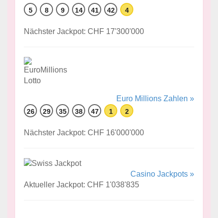
5
8
9
14
41
42
4
Nächster Jackpot: CHF 17'300'000
Euro Millions Zahlen »
26
29
35
38
47
1
2
Nächster Jackpot: CHF 16'000'000
Casino Jackpots »
Aktueller Jackpot: CHF 1'038'835