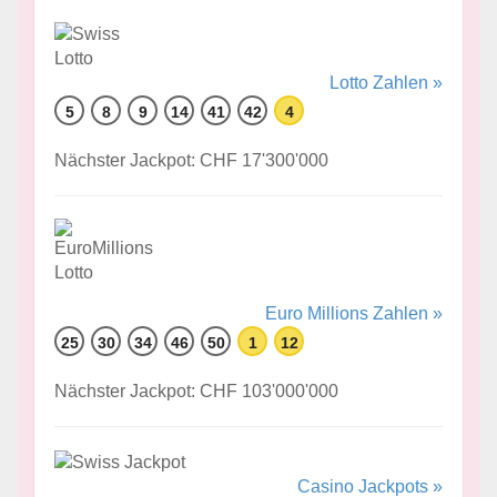
Lotto Zahlen »
5
8
9
14
41
42
4
Nächster Jackpot: CHF 17'300'000
Euro Millions Zahlen »
25
30
34
46
50
1
12
Nächster Jackpot: CHF 103'000'000
Casino Jackpots »