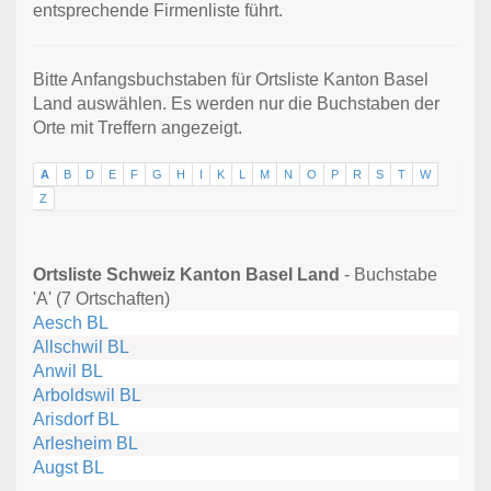
entsprechende Firmenliste führt.
Bitte Anfangsbuchstaben für Ortsliste Kanton Basel
Land auswählen. Es werden nur die Buchstaben der
Orte mit Treffern angezeigt.
A
B
D
E
F
G
H
I
K
L
M
N
O
P
R
S
T
W
Z
Ortsliste Schweiz Kanton Basel Land
- Buchstabe
'A' (7 Ortschaften)
Aesch BL
Allschwil BL
Anwil BL
Arboldswil BL
Arisdorf BL
Arlesheim BL
Augst BL