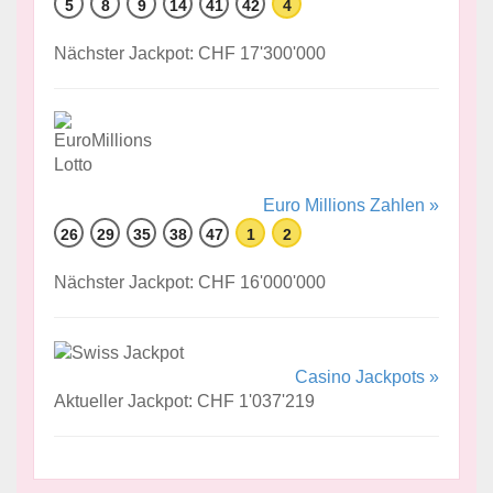
5
8
9
14
41
42
4
Nächster Jackpot: CHF 17'300'000
Euro Millions Zahlen »
26
29
35
38
47
1
2
Nächster Jackpot: CHF 16'000'000
Casino Jackpots »
Aktueller Jackpot: CHF 1'037'219