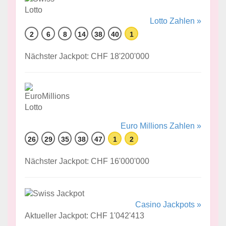
Lotto Zahlen »
2
6
8
14
38
40
1
Nächster Jackpot: CHF 18'200'000
Euro Millions Zahlen »
26
29
35
38
47
1
2
Nächster Jackpot: CHF 16'000'000
Casino Jackpots »
Aktueller Jackpot: CHF 1'042'413