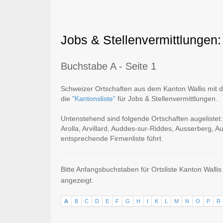
Jobs & Stellenvermittlungen:
Buchstabe A - Seite 1
Schweizer Ortschaften aus dem Kanton Wallis mit de
die
"Kantonsliste"
für Jobs & Stellenvermittlungen.
Untenstehend sind folgende Ortschaften augelistet:
Arolla, Arvillard, Auddes-sur-Riddes, Ausserberg, Au
entsprechende Firmenliste führt.
Bitte Anfangsbuchstaben für Ortsliste Kanton Walli
angezeigt.
A
B
C
D
E
F
G
H
I
K
L
M
N
O
P
R