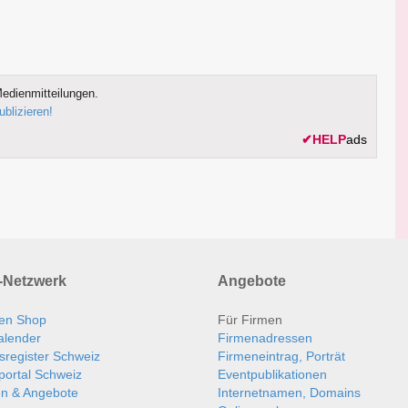
edienmitteilungen.
ublizieren!
✔
HELP
ads
Netzwerk
Angebote
en Shop
Für Firmen
alender
Firmenadressen
sregister Schweiz
Firmeneintrag, Porträt
portal Schweiz
Eventpublikationen
en & Angebote
Internetnamen, Domains