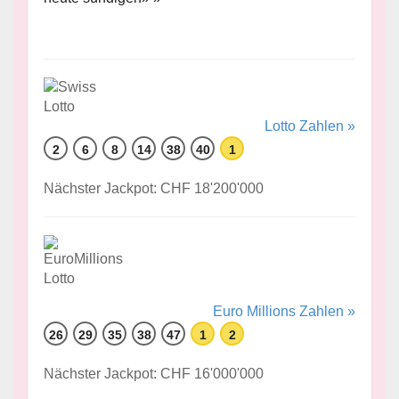
Lotto Zahlen »
2
6
8
14
38
40
1
Nächster Jackpot: CHF 18'200'000
Euro Millions Zahlen »
26
29
35
38
47
1
2
Nächster Jackpot: CHF 16'000'000