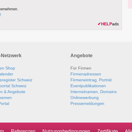
ternehmen.
!
✔
HELP
ads
Netzwerk
Angebote
en Shop
Für Firmen
alender
Firmenadressen
sregister Schweiz
Firmeneintrag, Porträt
portal Schweiz
Eventpublikationen
en & Angebote
Internetnamen, Domains
themen
Onlinewerbung
ortal
Pressemeldungen
um
Referenzen
Nutzungsbedingungen
Zertifikate
Al