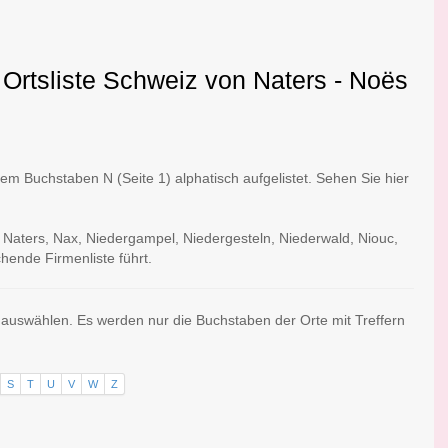
 Ortsliste Schweiz von Naters - Noës
m Buchstaben N (Seite 1) alphatisch aufgelistet. Sehen Sie hier
: Naters, Nax, Niedergampel, Niedergesteln, Niederwald, Niouc,
hende Firmenliste führt.
s auswählen. Es werden nur die Buchstaben der Orte mit Treffern
S
T
U
V
W
Z