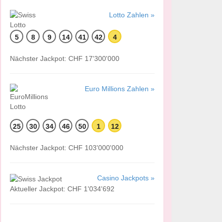
Lotto Zahlen »
5
8
9
14
41
42
4
Nächster Jackpot: CHF 17'300'000
Euro Millions Zahlen »
25
30
34
46
50
1
12
Nächster Jackpot: CHF 103'000'000
Casino Jackpots »
Aktueller Jackpot: CHF 1'034'692