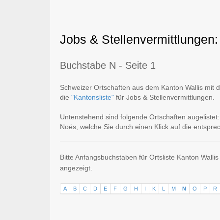
Jobs & Stellenvermittlungen:
Buchstabe N - Seite 1
Schweizer Ortschaften aus dem Kanton Wallis mit de
die
"Kantonsliste"
für Jobs & Stellenvermittlungen.
Untenstehend sind folgende Ortschaften augelistet
Noës, welche Sie durch einen Klick auf die entsprec
Bitte Anfangsbuchstaben für Ortsliste Kanton Walli
angezeigt.
A
B
C
D
E
F
G
H
I
K
L
M
N
O
P
R