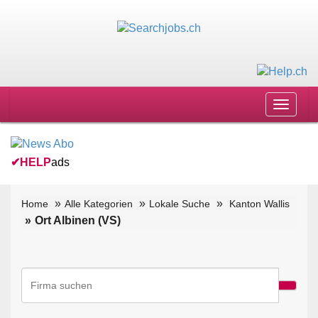
Toggle
navigat
✔
HELP
ads
Home
Alle Kategorien
Lokale Suche
Kanton Wallis
Ort Albinen (VS)