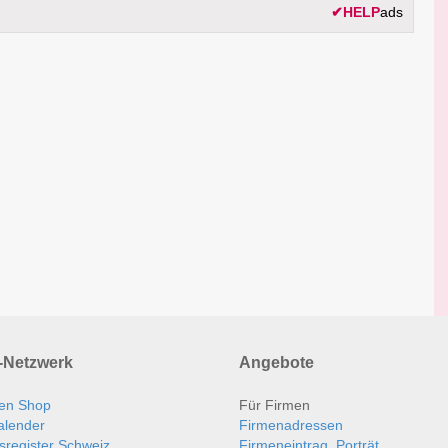
✔
HELP
ads
Netzwerk
Angebote
en Shop
Für Firmen
alender
Firmenadressen
sregister Schweiz
Firmeneintrag, Porträt