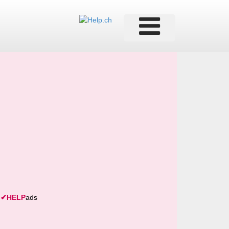
✔
HELP
ads