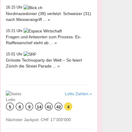
16:15 Uhr
Nordmazedonier (38) verletzt: Schweizer (31)
nach Messerangriff ... »
15:21 Uhr
Fragen und Antworten zum Prozess: Ex-
Raiffeisenchef steht ab ... »
15:01 Uhr
Grösste Technoparty der Welt – So feiert
Zürich die Street Parade ... »
Lotto Zahlen »
5
8
9
14
41
42
4
Nächster Jackpot: CHF 17'300'000