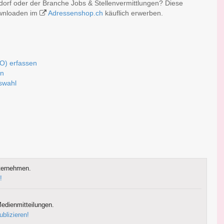
orf oder der Branche Jobs & Stellenvermittlungen? Diese
ownloaden im
Adressenshop.ch
käuflich erwerben.
SO) erfassen
rn
uswahl
ternehmen.
!
edienmitteilungen.
ublizieren!