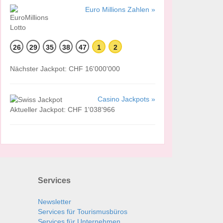
Euro Millions Zahlen »
26
29
35
38
47
1
2
Nächster Jackpot: CHF 16'000'000
Casino Jackpots »
Aktueller Jackpot: CHF 1'038'966
Services
Newsletter
Services für Tourismusbüros
Services für Unternehmen