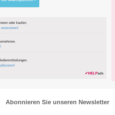
ieren oder kaufen.
 reservieren!
ternehmen.
!
edienmitteilungen.
ublizieren!
✔
HELP
ads
Abonnieren Sie unseren News­letter