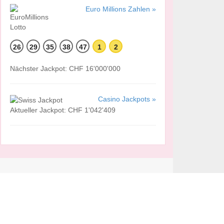
Euro Millions Zahlen »
26
29
35
38
47
1
2
Nächster Jackpot: CHF 16'000'000
Casino Jackpots »
Aktueller Jackpot: CHF 1'042'409