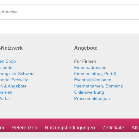
Netzwerk
Angebote
en Shop
Für Firmen
alender
Firmenadressen
sregister Schweiz
Firmeneintrag, Porträt
portal Schweiz
Eventpublikationen
en & Angebote
Internetnamen, Domains
themen
Onlinewerbung
ortal
Pressemeldungen
um
Referenzen
Nutzungsbedingungen
Zertifikate
Al