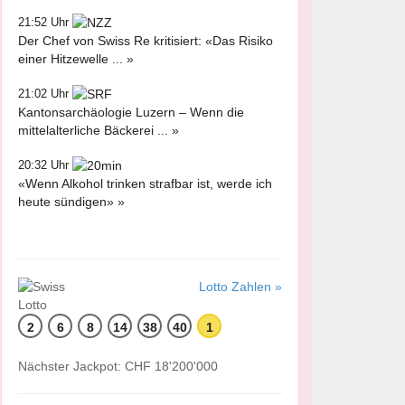
21:52 Uhr
Der Chef von Swiss Re kritisiert: «Das Risiko
einer Hitzewelle ... »
21:02 Uhr
Kantonsarchäologie Luzern – Wenn die
mittelalterliche Bäckerei ... »
20:32 Uhr
«Wenn Alkohol trinken strafbar ist, werde ich
heute sündigen» »
Lotto Zahlen »
2
6
8
14
38
40
1
Nächster Jackpot: CHF 18'200'000