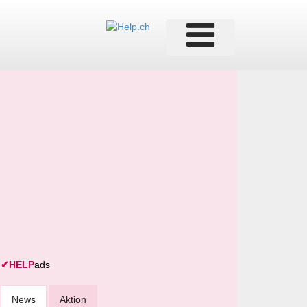
✔
HELP
ads
News
Aktion