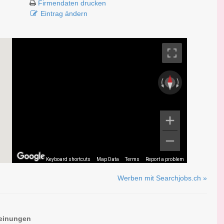
Firmendaten drucken
Eintrag ändern
Keyboard shortcuts
Map Data
Terms
Report a problem
Werben mit Searchjobs.ch »
einungen