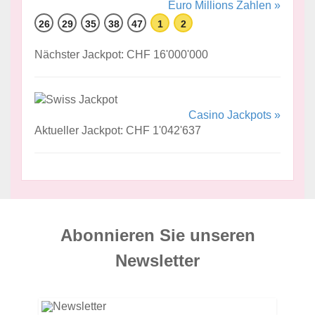
Euro Millions Zahlen »
26
29
35
38
47
1
2
Nächster Jackpot: CHF 16'000'000
Casino Jackpots »
Aktueller Jackpot: CHF 1'042'637
Abonnieren Sie unseren
News­letter