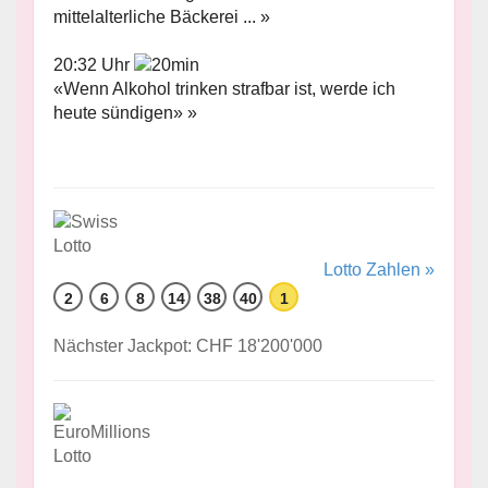
mittelalterliche Bäckerei ... »
20:32 Uhr
«Wenn Alkohol trinken strafbar ist, werde ich
heute sündigen» »
Lotto Zahlen »
2
6
8
14
38
40
1
Nächster Jackpot: CHF 18'200'000