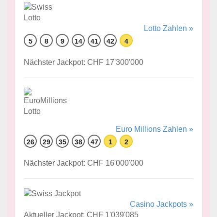
Lotto Zahlen »
5
8
9
14
41
42
4
Nächster Jackpot: CHF 17'300'000
Euro Millions Zahlen »
26
29
35
38
47
1
2
Nächster Jackpot: CHF 16'000'000
Casino Jackpots »
Aktueller Jackpot: CHF 1'039'085