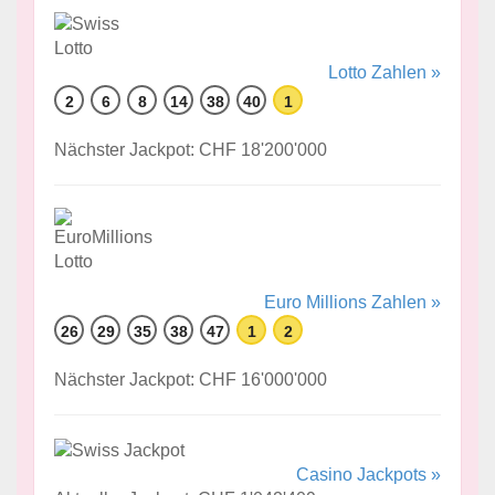
Lotto Zahlen »
2
6
8
14
38
40
1
Nächster Jackpot: CHF 18'200'000
Euro Millions Zahlen »
26
29
35
38
47
1
2
Nächster Jackpot: CHF 16'000'000
Casino Jackpots »