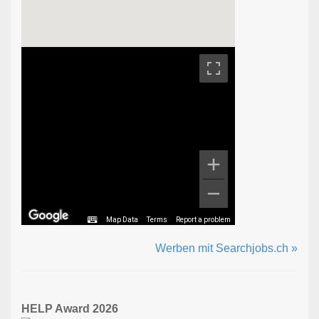
Map Data
Terms
Report a problem
Werben mit Searchjobs.ch »
HELP Award 2026