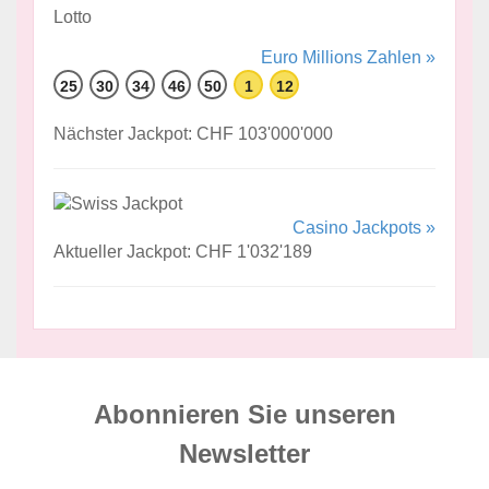
Euro Millions Zahlen »
25
30
34
46
50
1
12
Nächster Jackpot: CHF 103'000'000
Casino Jackpots »
Aktueller Jackpot: CHF 1'032'189
Abonnieren Sie unseren
News­letter