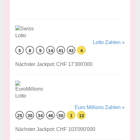
Lotto Zahlen »
5
8
9
14
41
42
4
Nächster Jackpot: CHF 17'300'000
Euro Millions Zahlen »
25
30
34
46
50
1
12
Nächster Jackpot: CHF 103'000'000