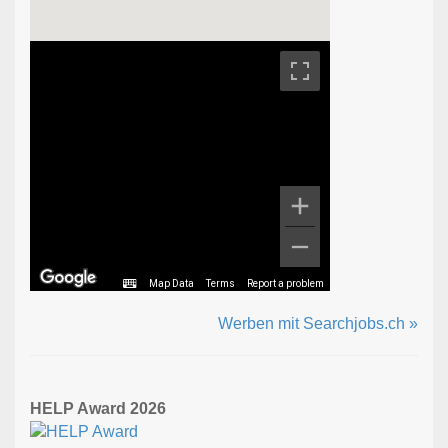
Map Data
Terms
Report a problem
Werben mit Searchjobs.ch »
HELP Award 2026