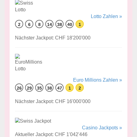
Lotto Zahlen »
2
6
8
14
38
40
1
Nächster Jackpot: CHF 18'200'000
Euro Millions Zahlen »
26
29
35
38
47
1
2
Nächster Jackpot: CHF 16'000'000
Casino Jackpots »
Aktueller Jackpot: CHF 1'042'446