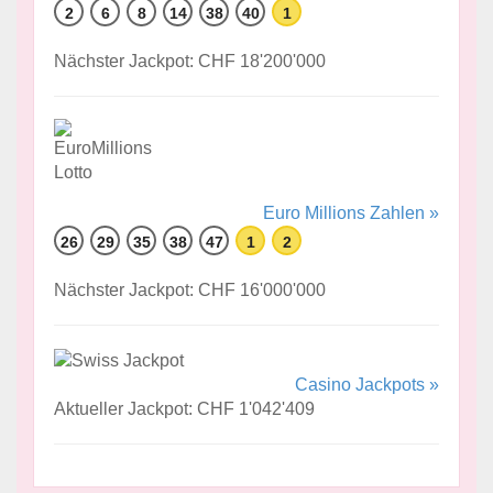
2
6
8
14
38
40
1
Nächster Jackpot: CHF 18'200'000
Euro Millions Zahlen »
26
29
35
38
47
1
2
Nächster Jackpot: CHF 16'000'000
Casino Jackpots »
Aktueller Jackpot: CHF 1'042'409