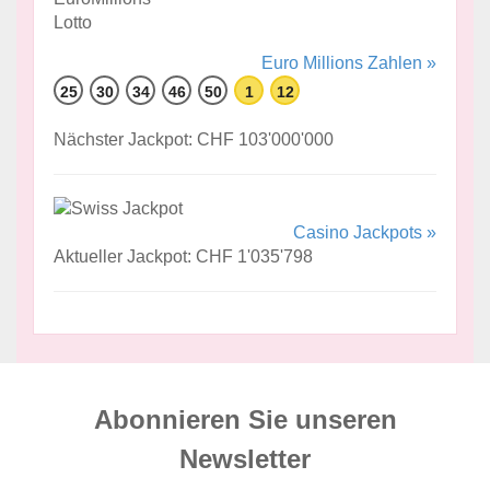
Euro Millions Zahlen »
25
30
34
46
50
1
12
Nächster Jackpot: CHF 103'000'000
Casino Jackpots »
Aktueller Jackpot: CHF 1'035'798
Abonnieren Sie unseren
News­letter