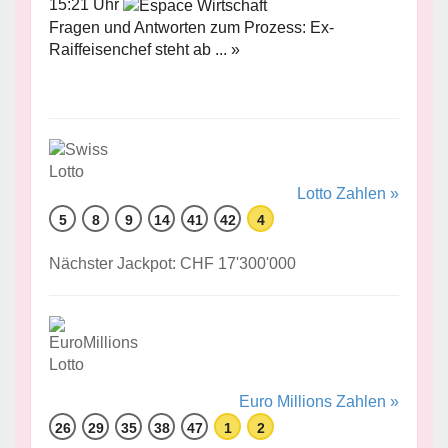
15:21 Uhr
Fragen und Antworten zum Prozess: Ex-
Raiffeisenchef steht ab ... »
Lotto Zahlen »
5
8
9
14
41
42
4
Nächster Jackpot: CHF 17'300'000
Euro Millions Zahlen »
26
29
35
38
47
1
2