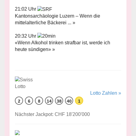
21:02 Uhr
Kantonsarchäologie Luzern – Wenn die
mittelalterliche Bäckerei ... »
20:32 Uhr
«Wenn Alkohol trinken strafbar ist, werde ich
heute sündigen» »
Lotto Zahlen »
2
6
8
14
38
40
1
Nächster Jackpot: CHF 18'200'000