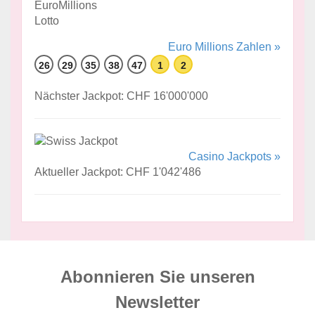
Euro Millions Zahlen »
26
29
35
38
47
1
2
Nächster Jackpot: CHF 16'000'000
Casino Jackpots »
Aktueller Jackpot: CHF 1'042'486
Abonnieren Sie unseren
News­letter