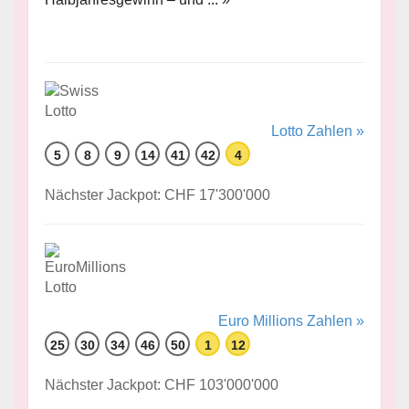
Lotto Zahlen »
5
8
9
14
41
42
4
Nächster Jackpot: CHF 17'300'000
Euro Millions Zahlen »
25
30
34
46
50
1
12
Nächster Jackpot: CHF 103'000'000