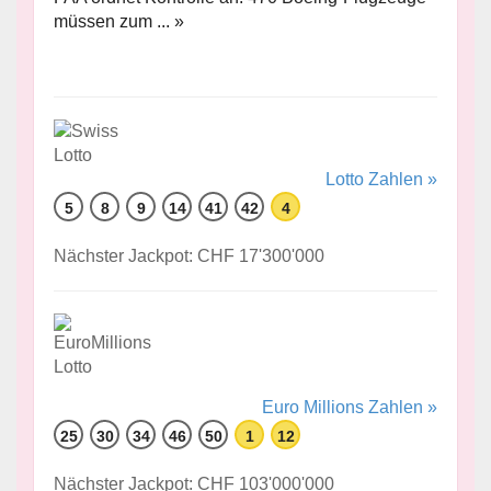
müssen zum ... »
Lotto Zahlen »
5
8
9
14
41
42
4
Nächster Jackpot: CHF 17'300'000
Euro Millions Zahlen »
25
30
34
46
50
1
12
Nächster Jackpot: CHF 103'000'000