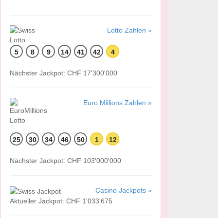
Lotto Zahlen »
5
8
9
14
41
42
4
Nächster Jackpot: CHF 17'300'000
Euro Millions Zahlen »
25
30
34
46
50
1
12
Nächster Jackpot: CHF 103'000'000
Casino Jackpots »
Aktueller Jackpot: CHF 1'033'675