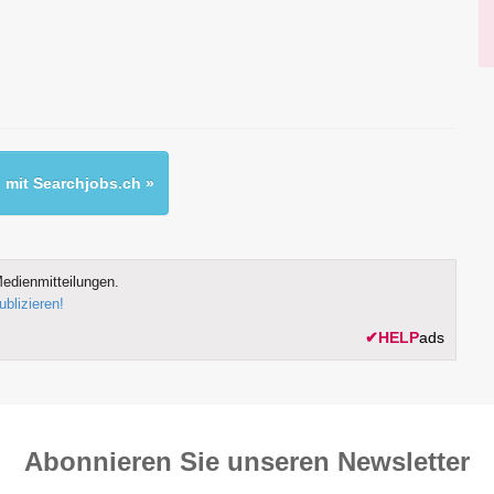
mit Searchjobs.ch »
edienmitteilungen.
ublizieren!
✔
HELP
ads
Abonnieren Sie unseren News­letter