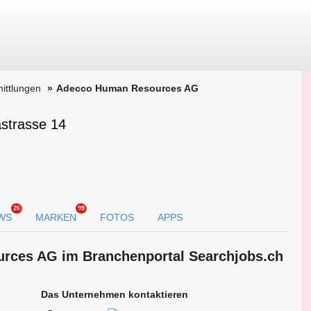
ittlungen
Adecco Human Resources AG
strasse 14
26
99
WS
MARKEN
FOTOS
APPS
urces AG im Branchen­portal Searchjobs.ch
Das Unternehmen kontaktieren