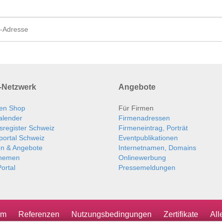
Netzwerk
Angebote
en Shop
Für Firmen
alender
Firmenadressen
sregister Schweiz
Firmeneintrag, Porträt
portal Schweiz
Eventpublikationen
en & Angebote
Internetnamen, Domains
themen
Onlinewerbung
ortal
Pressemeldungen
um
Referenzen
Nutzungsbedingungen
Zertifikate
Al