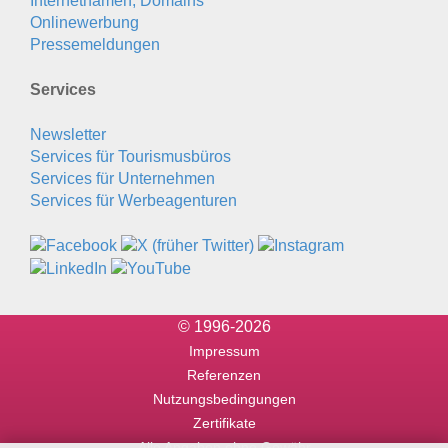
Internetnamen, Domains
Onlinewerbung
Pressemeldungen
Services
Newsletter
Services für Tourismusbüros
Services für Unternehmen
Services für Werbeagenturen
© 1996-2026
Impressum
Referenzen
Nutzungsbedingungen
Zertifikate
Alle Angaben ohne Gewähr