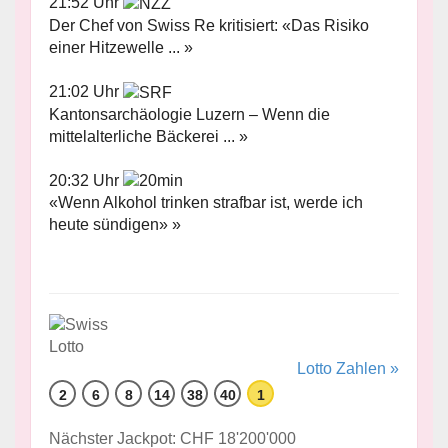
21:52 Uhr
Der Chef von Swiss Re kritisiert: «Das Risiko
einer Hitzewelle ... »
21:02 Uhr
Kantonsarchäologie Luzern – Wenn die
mittelalterliche Bäckerei ... »
20:32 Uhr
«Wenn Alkohol trinken strafbar ist, werde ich
heute sündigen» »
Lotto Zahlen »
2
6
8
14
38
40
1
Nächster Jackpot: CHF 18'200'000