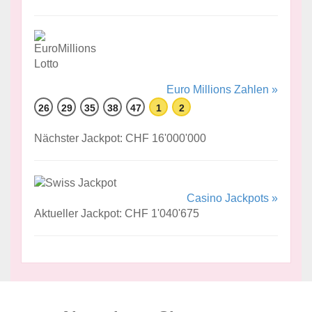
Euro Millions Zahlen »
26
29
35
38
47
1
2
Nächster Jackpot: CHF 16'000'000
Casino Jackpots »
Aktueller Jackpot: CHF 1'040'675