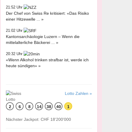
21:52 Uhr
Der Chef von Swiss Re kritisiert: «Das Risiko
einer Hitzewelle ... »
21:02 Uhr
Kantonsarchäologie Luzern – Wenn die
mittelalterliche Bäckerei ... »
20:32 Uhr
«Wenn Alkohol trinken strafbar ist, werde ich
heute sündigen» »
Lotto Zahlen »
2
6
8
14
38
40
1
Nächster Jackpot: CHF 18'200'000