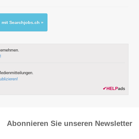
mit Searchjobs.ch »
ternehmen.
!
edienmitteilungen.
ublizieren!
✔
HELP
ads
Abonnieren Sie unseren News­letter