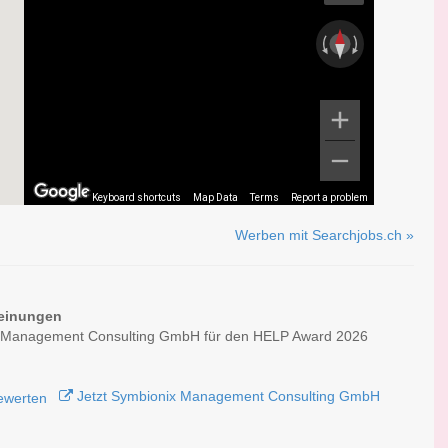
Keyboard shortcuts
Map Data
Terms
Report a problem
Werben mit Searchjobs.ch »
einungen
 Management Consulting GmbH für den HELP Award 2026
Jetzt Symbionix Management Consulting GmbH