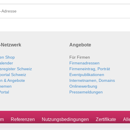
Netzwerk
Angebote
en Shop
Für Firmen
alender
Firmenadressen
sregister Schweiz
Firmeneintrag, Porträt
portal Schweiz
Eventpublikationen
en & Angebote
Internetnamen, Domains
themen
Onlinewerbung
ortal
Pressemeldungen
um
Referenzen
Nutzungsbedingungen
Zertifikate
Al