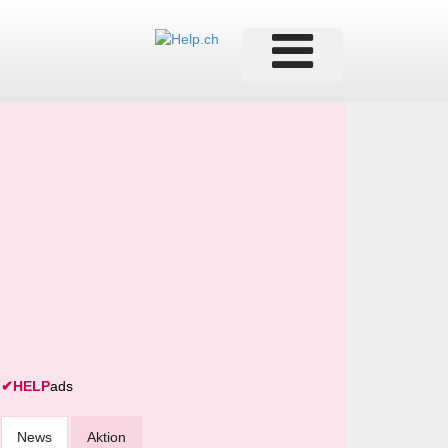
✔
HELP
ads
News
Aktion