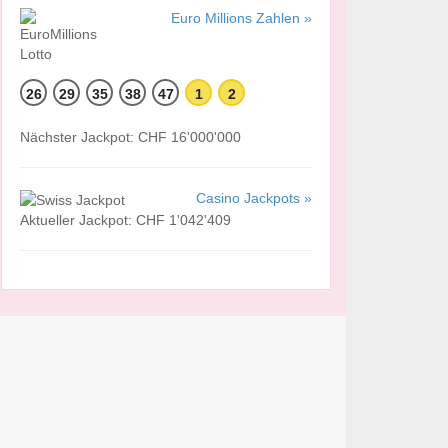
Euro Millions Zahlen »
26
29
35
38
47
1
2
Nächster Jackpot: CHF 16'000'000
Casino Jackpots »
Aktueller Jackpot: CHF 1'042'409