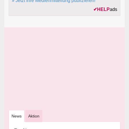
» Jetzt Ihre Medienmitteilung publizieren!
✔
HELP
ads
News
Aktion