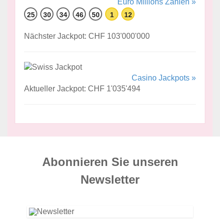
Euro Millions Zahlen »
25
30
34
46
50
1
12
Nächster Jackpot: CHF 103'000'000
Casino Jackpots »
Aktueller Jackpot: CHF 1'035'494
Abonnieren Sie unseren
News­letter