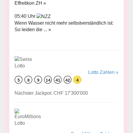
Effretikon ZH »
05:40 Uhr
Wenn Wasser nicht mehr selbstverständlich ist:
So leiden die ... »
Lotto Zahlen »
5
8
9
14
41
42
4
Nächster Jackpot: CHF 17'300'000