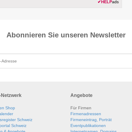
✔
HELP
ads
Abonnieren Sie unseren News­letter
Netzwerk
Angebote
en Shop
Für Firmen
alender
Firmenadressen
sregister Schweiz
Firmeneintrag, Porträt
portal Schweiz
Eventpublikationen
en & Angebote
Internetnamen, Domains