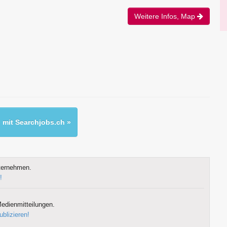
Weitere Infos, Map
mit Searchjobs.ch »
ternehmen.
!
edienmitteilungen.
ublizieren!