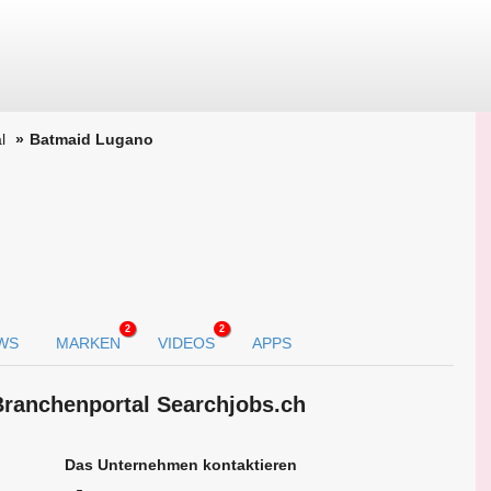
l
Batmaid Lugano
2
2
WS
MARKEN
VIDEOS
APPS
Branchen­portal Searchjobs.ch
Das Unternehmen kontaktieren