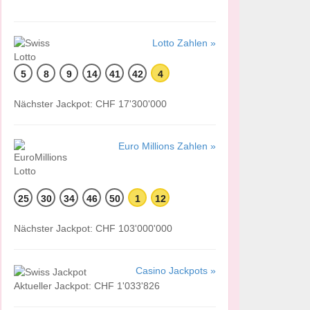
Lotto Zahlen »
5
8
9
14
41
42
4
Nächster Jackpot: CHF 17'300'000
Euro Millions Zahlen »
25
30
34
46
50
1
12
Nächster Jackpot: CHF 103'000'000
Casino Jackpots »
Aktueller Jackpot: CHF 1'033'826