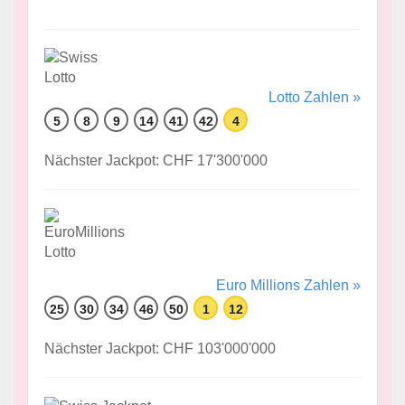
Lotto Zahlen »
5
8
9
14
41
42
4
Nächster Jackpot: CHF 17'300'000
Euro Millions Zahlen »
25
30
34
46
50
1
12
Nächster Jackpot: CHF 103'000'000