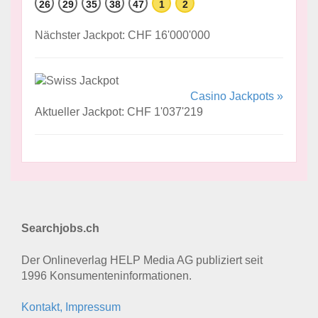
26
29
35
38
47
1
2
Nächster Jackpot: CHF 16'000'000
Casino Jackpots »
Aktueller Jackpot: CHF 1'037'219
Searchjobs.ch
Der Onlineverlag HELP Media AG publiziert seit
1996 Konsumenten­informationen.
Kontakt, Impressum