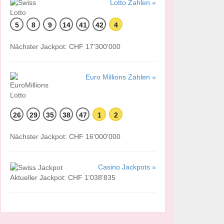
Lotto Zahlen »
5
8
9
14
41
42
4
Nächster Jackpot: CHF 17'300'000
Euro Millions Zahlen »
26
29
35
38
47
1
2
Nächster Jackpot: CHF 16'000'000
Casino Jackpots »
Aktueller Jackpot: CHF 1'038'835