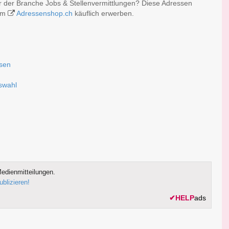
r der Branche Jobs & Stellenvermittlungen? Diese Adressen
 im
Adressenshop.ch
käuflich erwerben.
ssen
uswahl
edienmitteilungen.
ublizieren!
✔
HELP
ads