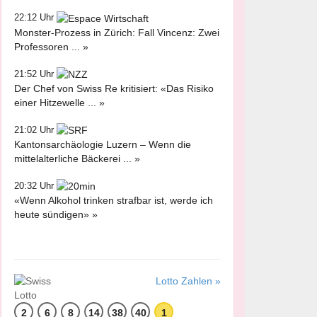
22:12 Uhr
Monster-Prozess in Zürich: Fall Vincenz: Zwei
Professoren ... »
21:52 Uhr
Der Chef von Swiss Re kritisiert: «Das Risiko
einer Hitzewelle ... »
21:02 Uhr
Kantonsarchäologie Luzern – Wenn die
mittelalterliche Bäckerei ... »
20:32 Uhr
«Wenn Alkohol trinken strafbar ist, werde ich
heute sündigen» »
Lotto Zahlen »
2
6
8
14
38
40
1