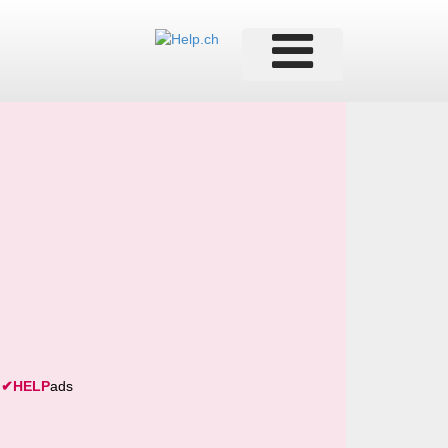
✔
HELP
ads