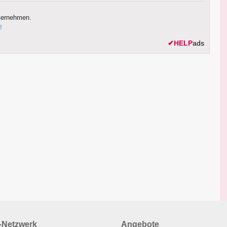
ternehmen.
!
✔
HELP
ads
Netzwerk
Angebote