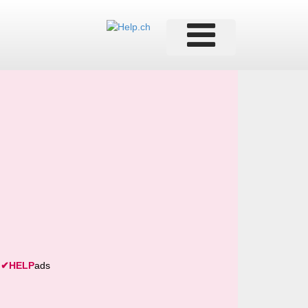
✔
HELP
ads