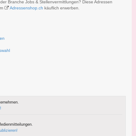
r der Branche Jobs & Stellenvermittlungen? Diese Adressen
 im
Adressenshop.ch
käuflich erwerben.
sen
uswahl
ternehmen.
!
edienmitteilungen.
ublizieren!