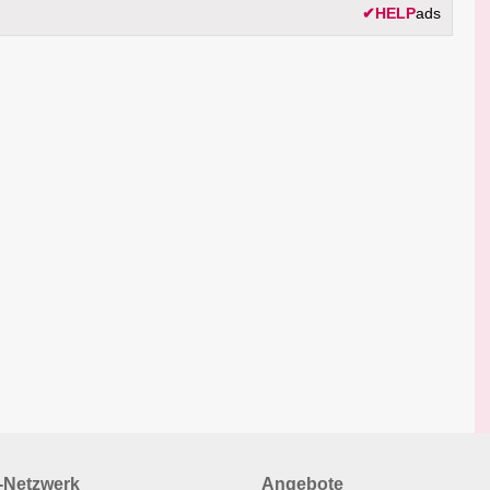
✔
HELP
ads
Netzwerk
Angebote