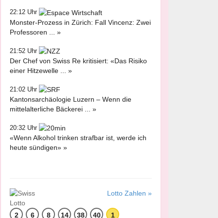
22:12 Uhr
Monster-Prozess in Zürich: Fall Vincenz: Zwei
Professoren ... »
21:52 Uhr
Der Chef von Swiss Re kritisiert: «Das Risiko
einer Hitzewelle ... »
21:02 Uhr
Kantonsarchäologie Luzern – Wenn die
mittelalterliche Bäckerei ... »
20:32 Uhr
«Wenn Alkohol trinken strafbar ist, werde ich
heute sündigen» »
Lotto Zahlen »
2
6
8
14
38
40
1