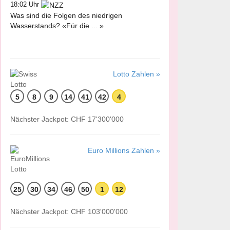
18:02 Uhr
Was sind die Folgen des niedrigen
Wasserstands? «Für die ... »
Lotto Zahlen »
5
8
9
14
41
42
4
Nächster Jackpot: CHF 17'300'000
Euro Millions Zahlen »
25
30
34
46
50
1
12
Nächster Jackpot: CHF 103'000'000