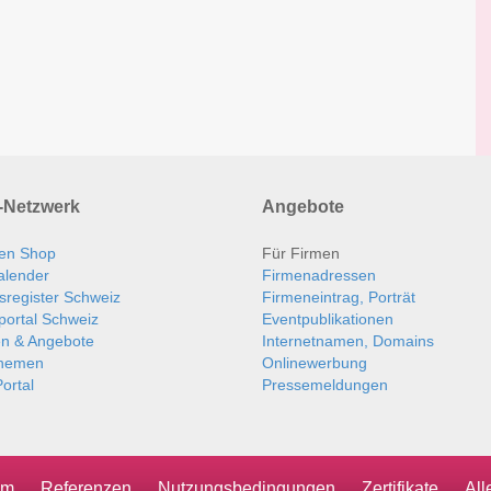
Netzwerk
Angebote
en Shop
Für Firmen
alender
Firmenadressen
sregister Schweiz
Firmeneintrag, Porträt
portal Schweiz
Eventpublikationen
en & Angebote
Internetnamen, Domains
themen
Onlinewerbung
ortal
Pressemeldungen
um
Referenzen
Nutzungsbedingungen
Zertifikate
Al