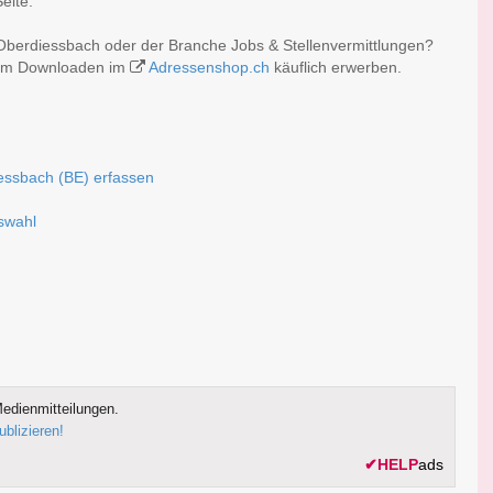
eite.
 Oberdiessbach oder der Branche Jobs & Stellenvermittlungen?
 zum Downloaden im
Adressenshop.ch
käuflich erwerben.
iessbach (BE) erfassen
uswahl
edienmitteilungen.
ublizieren!
✔
HELP
ads