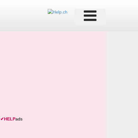
✔
HELP
ads