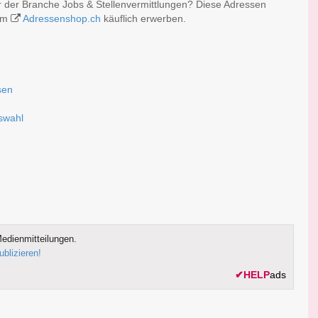
r der Branche Jobs & Stellenvermittlungen? Diese Adressen
 im
Adressenshop.ch
käuflich erwerben.
sen
uswahl
edienmitteilungen.
ublizieren!
✔
HELP
ads