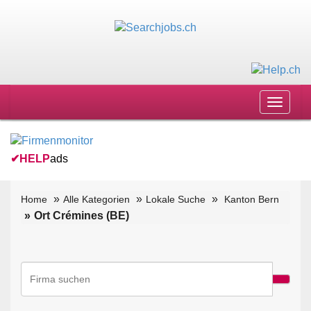
Toggle
navigat
✔
HELP
ads
Home
Alle Kategorien
Lokale Suche
Kanton Bern
Ort Crémines (BE)