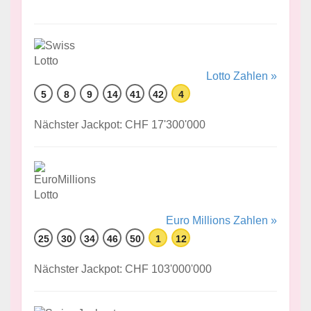
Lotto Zahlen »
5
8
9
14
41
42
4
Nächster Jackpot: CHF 17'300'000
Euro Millions Zahlen »
25
30
34
46
50
1
12
Nächster Jackpot: CHF 103'000'000