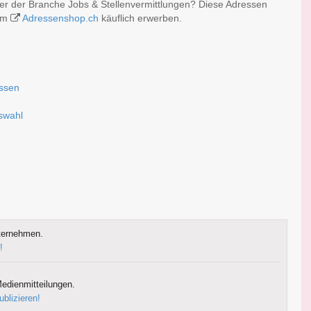
der der Branche Jobs & Stellenvermittlungen? Diese Adressen
 im
Adressenshop.ch
käuflich erwerben.
assen
uswahl
ternehmen.
!
edienmitteilungen.
ublizieren!