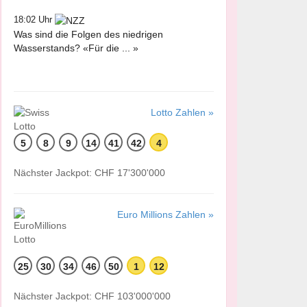
18:02 Uhr
Was sind die Folgen des niedrigen
Wasserstands? «Für die ... »
Lotto Zahlen »
5
8
9
14
41
42
4
Nächster Jackpot: CHF 17'300'000
Euro Millions Zahlen »
25
30
34
46
50
1
12
Nächster Jackpot: CHF 103'000'000