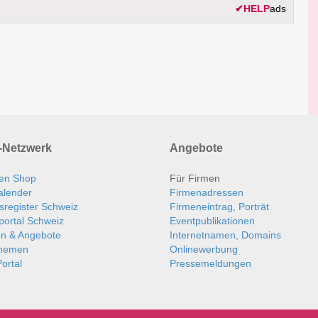
✔
HELP
ads
Netzwerk
Angebote
en Shop
Für Firmen
alender
Firmenadressen
sregister Schweiz
Firmeneintrag, Porträt
portal Schweiz
Eventpublikationen
en & Angebote
Internetnamen, Domains
themen
Onlinewerbung
ortal
Pressemeldungen