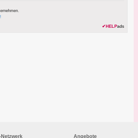
ternehmen.
!
✔
HELP
ads
Netzwerk
Angebote