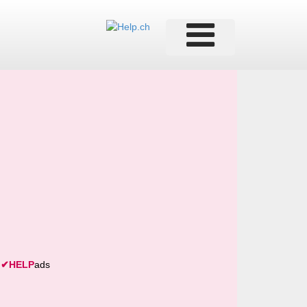
✔
HELP
ads