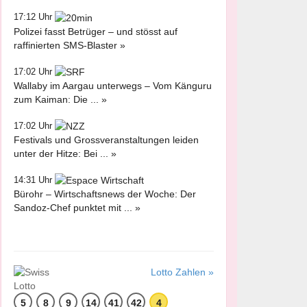
17:12 Uhr
Polizei fasst Betrüger – und stösst auf
raffinierten SMS-Blaster »
17:02 Uhr
Wallaby im Aargau unterwegs – Vom Känguru
zum Kaiman: Die ... »
17:02 Uhr
Festivals und Grossveranstaltungen leiden
unter der Hitze: Bei ... »
14:31 Uhr
Bürohr – Wirtschaftsnews der Woche: Der
Sandoz-Chef punktet mit ... »
Lotto Zahlen »
5
8
9
14
41
42
4