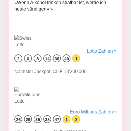
«Wenn Alkohol trinken strafbar ist, werde ich
heute sündigen» »
Lotto Zahlen »
2
6
8
14
38
40
1
Nächster Jackpot: CHF 18'200'000
Euro Millions Zahlen »
26
29
35
38
47
1
2