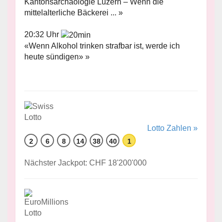
Kantonsarchäologie Luzern – Wenn die
mittelalterliche Bäckerei ... »
20:32 Uhr
«Wenn Alkohol trinken strafbar ist, werde ich
heute sündigen» »
Lotto Zahlen »
2
6
8
14
38
40
1
Nächster Jackpot: CHF 18'200'000