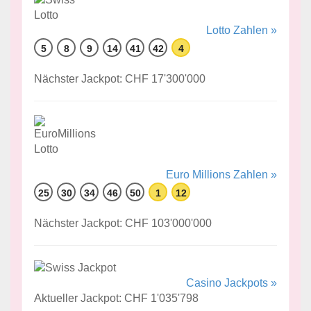
Lotto Zahlen »
5
8
9
14
41
42
4
Nächster Jackpot: CHF 17'300'000
Euro Millions Zahlen »
25
30
34
46
50
1
12
Nächster Jackpot: CHF 103'000'000
Casino Jackpots »
Aktueller Jackpot: CHF 1'035'798