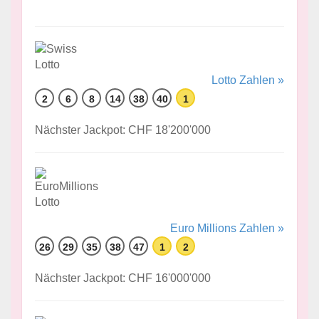
Lotto Zahlen »
2
6
8
14
38
40
1
Nächster Jackpot: CHF 18'200'000
Euro Millions Zahlen »
26
29
35
38
47
1
2
Nächster Jackpot: CHF 16'000'000