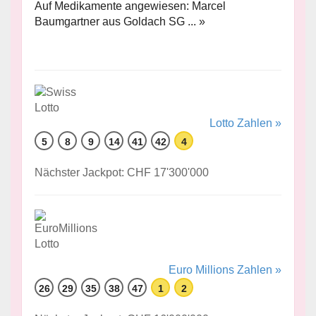
Auf Medikamente angewiesen: Marcel
Baumgartner aus Goldach SG ... »
Lotto Zahlen »
5
8
9
14
41
42
4
Nächster Jackpot: CHF 17'300'000
Euro Millions Zahlen »
26
29
35
38
47
1
2