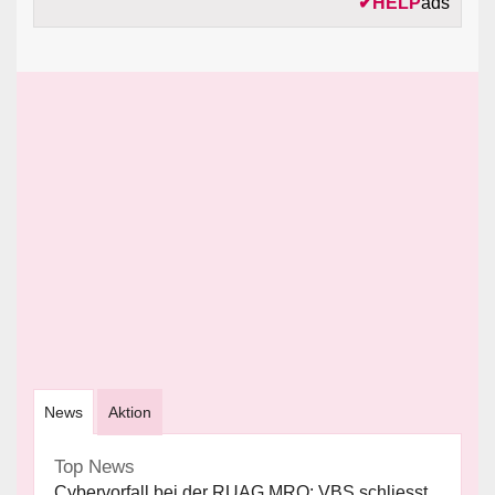
✔
HELP
ads
News
Aktion
Top News
Cybervorfall bei der RUAG MRO: VBS schliesst