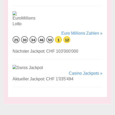
Euro Millions Zahlen »
25
30
34
46
50
1
12
Nächster Jackpot: CHF 103'000'000
Casino Jackpots »
Aktueller Jackpot: CHF 1'035'494