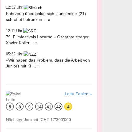
12:32 Uhr
Fahrzeug überschlug sich: Junglenker (21)
schrottet betrunken ... »
12:11 Uhr
79. Filmfestivals Locarno – Oscarpreisträger
Xavier Koller ... »
05:32 Uhr
«Wir haben das Problem, dass die Arbeit von
Juniors mit KI ... »
Lotto Zahlen »
5
8
9
14
41
42
4
Nächster Jackpot: CHF 17'300'000