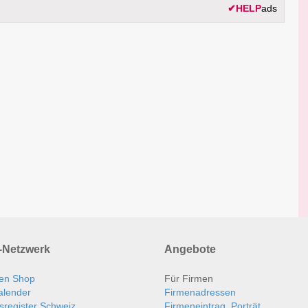
✔
HELP
ads
Netzwerk
Angebote
en Shop
Für Firmen
alender
Firmenadressen
sregister Schweiz
Firmeneintrag, Porträt