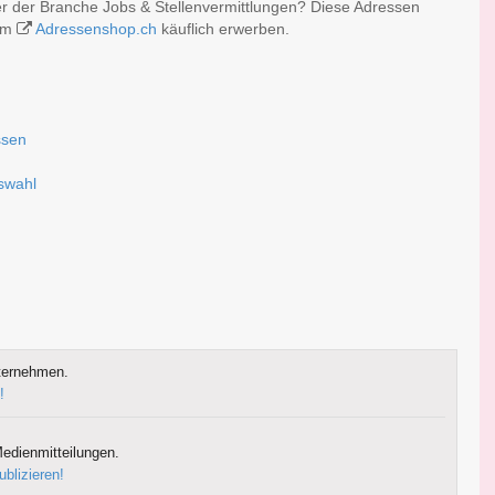
r der Branche Jobs & Stellenvermittlungen? Diese Adressen
 im
Adressenshop.ch
käuflich erwerben.
ssen
g
uswahl
ternehmen.
!
edienmitteilungen.
ublizieren!