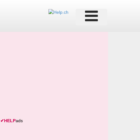
✔
HELP
ads