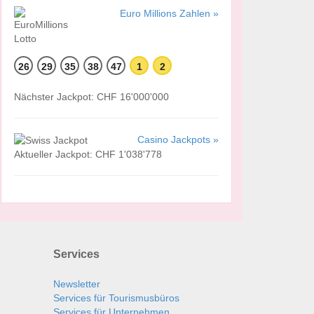
Euro Millions Zahlen »
26
29
35
38
47
1
2
Nächster Jackpot: CHF 16'000'000
Casino Jackpots »
Aktueller Jackpot: CHF 1'038'778
Services
Newsletter
Services für Tourismusbüros
Services für Unternehmen