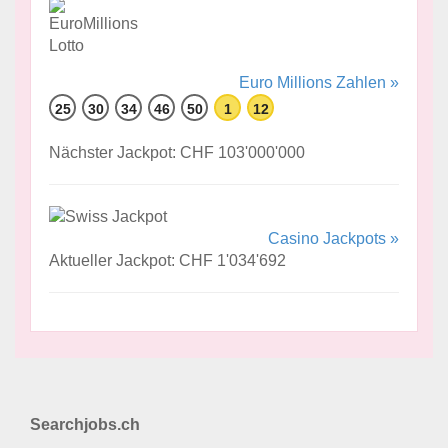
Euro Millions Zahlen »
25
30
34
46
50
1
12
Nächster Jackpot: CHF 103'000'000
Casino Jackpots »
Aktueller Jackpot: CHF 1'034'692
Searchjobs.ch