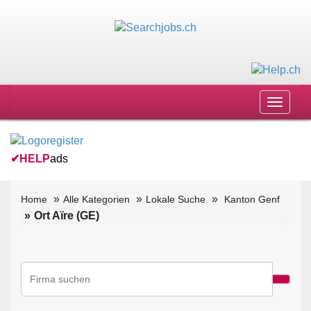
Toggle
navigat
✔
HELP
ads
Home
Alle Kategorien
Lokale Suche
Kanton Genf
Ort Aïre (GE)