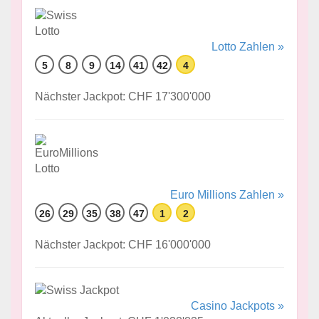
Lotto Zahlen »
5
8
9
14
41
42
4
Nächster Jackpot: CHF 17'300'000
Euro Millions Zahlen »
26
29
35
38
47
1
2
Nächster Jackpot: CHF 16'000'000
Casino Jackpots »