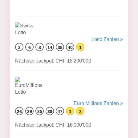
Lotto Zahlen »
2
6
8
14
38
40
1
Nächster Jackpot: CHF 18'200'000
Euro Millions Zahlen »
26
29
35
38
47
1
2
Nächster Jackpot: CHF 16'000'000